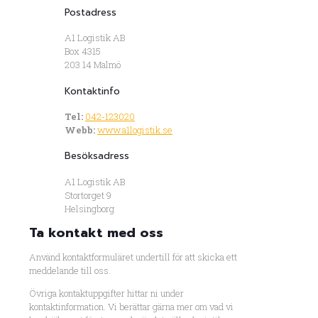
Postadress
A1 Logistik AB
Box 4315
203 14 Malmö
Kontaktinfo
Tel:
042-123020
Webb:
www.a1logistik.se
Besöksadress
A1 Logistik AB
Stortorget 9
Helsingborg
Ta kontakt med oss
Använd kontaktformuläret undertill för att skicka ett
meddelande till oss.
Övriga kontaktuppgifter hittar ni under
kontaktinformation. Vi berättar gärna mer om vad vi