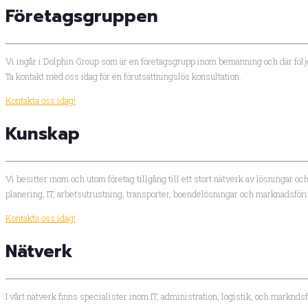
Företagsgruppen
Vi ingår i Dolphin Group som är en företagsgrupp inom bemanning och där följe
Ta kontakt med oss idag för en förutsättningslös konsultation.
Kontakta oss idag!
Kunskap
Vi besitter inom och utom företag tillgång till ett stort nätverk av lösningar
planering, IT, arbetsutrustning, transporter, boendelösningar och marknadsfö
Kontakta oss idag!
Nätverk
I vårt nätverk finns specialister inom IT, administration, logistik, och marknd